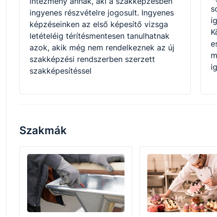
intézmény annak, aki a szakképzésben
s
ingyenes részvételre jogosult. Ingyenes
i
képzéseinken az első képesítő vizsga
K
letételéig térítésmentesen tanulhatnak
e
azok, akik még nem rendelkeznek az új
m
szakképzési rendszerben szerzett
i
szakképesítéssel
Szakmák