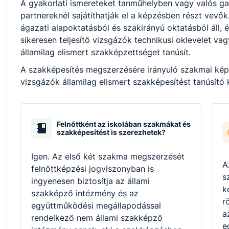
A gyakorlati ismereteket tanműhelyben vagy valós ga
partnereknél sajátíthatják el a képzésben részt vevő
ágazati alapoktatásból és szakirányú oktatásból áll, 
sikeresen teljesítő vizsgázók technikusi oklevelet v
államilag elismert szakképzettséget tanúsít.
A szakképesítés megszerzésére irányuló szakmai képzé
vizsgázók államilag elismert szakképesítést tanúsító
Felnőttként az iskolában szakmákat és
szakképesítést is szerezhetek?
Igen. Az első két szakma megszerzését
A
felnőttképzési jogviszonyban is
s
ingyenesen biztosítja az állami
k
szakképző intézmény és az
r
együttműködési megállapodással
a
rendelkező nem állami szakképző
e