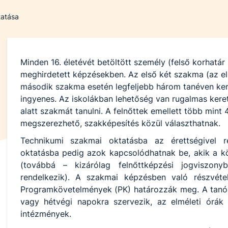
tatása
Minden 16. életévét betöltött személy (felső korhatár 
meghirdetett képzésekben. Az első két szakma (az el
második szakma esetén legfeljebb három tanéven ke
ingyenes. Az iskolákban lehetőség van rugalmas keret
alatt szakmát tanulni. A felnőttek emellett több min
megszerezhető, szakképesítés közül választhatnak.
Technikumi szakmai oktatásba az érettségivel r
oktatásba pedig azok kapcsolódhatnak be, akik a köz
(továbbá – kizárólag felnőttképzési jogviszon
rendelkezik). A szakmai képzésben való részvétel
Programkövetelmények (PK) határozzák meg. A tanór
vagy hétvégi napokra szervezik, az elméleti órák 
intézmények.