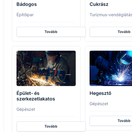
Bádogos
Cukrász
Építőipar
Turizmus-vendéglátá
Tovább
Tovább
Épület- és
Hegesztő
szerkezetlakatos
Gépészet
Gépészet
Tovább
Tovább