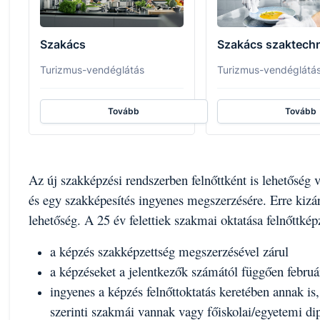
Szakács
Szakács szaktech
Turizmus-vendéglátás
Turizmus-vendéglátá
Tovább
Tovább
Az új szakképzési rendszerben felnőttként is lehetőség
és egy szakképesítés ingyenes megszerzésére. Erre kizá
lehetőség. A 25 év felettiek szakmai oktatása felnőttkép
a képzés szakképzettség megszerzésével zárul
a képzéseket a jelentkezők számától függően február
ingyenes a képzés felnőttoktatás keretében annak i
szerinti szakmái vannak vagy főiskolai/egyetemi d