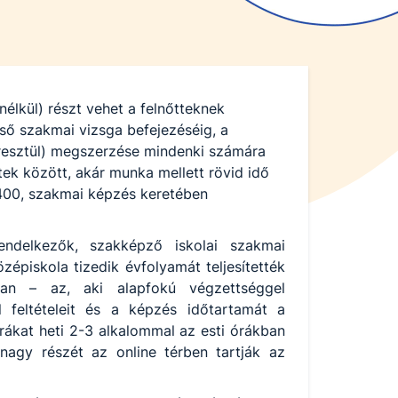
nélkül) részt vehet a felnőtteknek
ső szakmai vizsga befejezéséig, a
resztül) megszerzése mindenki számára
ek között, akár munka mellett rövid idő
t 400, szakmai képzés keretében
endelkezők, szakképző iskolai szakmai
épiskola tizedik évfolyamát teljesítették
yban – az, aki alapfokú végzettséggel
 feltételeit és a képzés időtartamát a
ákat heti 2-3 alkalommal az esti órákban
nagy részét az online térben tartják az