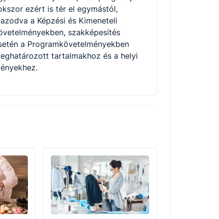
okszor ezért is tér el egymástól,
gazodva a Képzési és Kimeneteli
övetelményekben, szakképesítés
setén a Programkövetelményekben
eghatározott tartalmakhoz és a helyi
gényekhez.