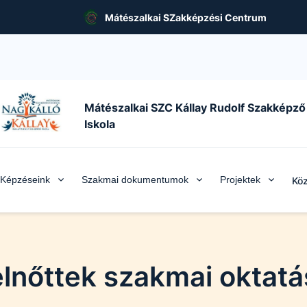
Mátészalkai SZakképzési Centrum
Mátészalkai SZC Kállay Rudolf Szakképző
Iskola
Képzéseink
Szakmai dokumentumok
Projektek
Köz
elnőttek szakmai oktatá