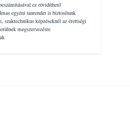
 beszámításával ez rövidíthető
as egyéni tanrendet is biztosítunk
am, szaktechnikus képzéseknél az érettségi
kerülnek megszervezésre
nak