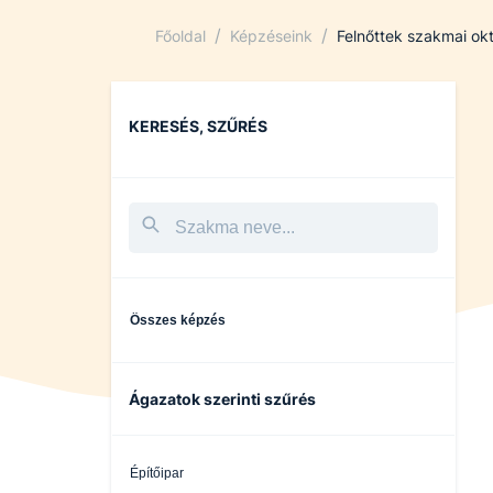
/
/
Főoldal
Képzéseink
Felnőttek szakmai ok
KERESÉS, SZŰRÉS
Összes képzés
Ágazatok szerinti szűrés
Építőipar