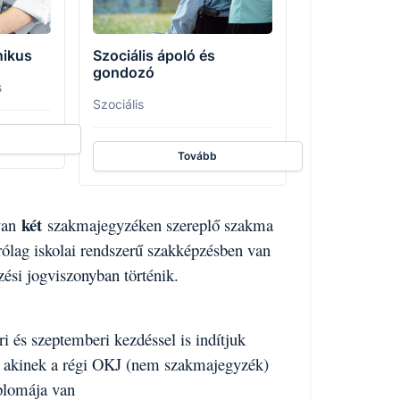
nikus
Szociális ápoló és
gondozó
s
Szociális
Tovább
két
 van
szakmajegyzéken szereplő szakma
rólag iskolai rendszerű szakképzésben van
zési jogviszonyban történik.
i és szeptemberi kezdéssel is indítjuk
s, akinek a régi OKJ (nem szakmajegyzék)
iplomája van