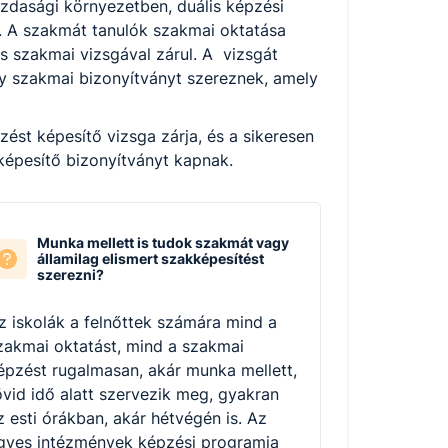
zdasági környezetben, duális képzési
k. A szakmát tanulók szakmai oktatása
és szakmai vizsgával zárul. A vizsgát
agy szakmai bizonyítványt szereznek, amely
st képesítő vizsga zárja, és a sikeresen
 képesítő bizonyítványt kapnak.
Munka mellett is tudok szakmát vagy
államilag elismert szakképesítést
szerezni?
z iskolák a felnőttek számára mind a
zakmai oktatást, mind a szakmai
épzést rugalmasan, akár munka mellett,
övid idő alatt szervezik meg, gyakran
z esti órákban, akár hétvégén is. Az
gyes intézmények képzési programja