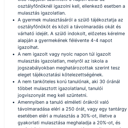
osztályfőnöknél igazolni kell, ellenkező esetben a
mulasztás igazolatlan.
A gyermek mulasztásáról a szülő tájékoztatja az
osztályfőnököt és közli a távolmaradás okát és
várható idejét. A szülő indokolt, előzetes kérelme
alapján a gyermekének félévente 4-4 napot
igazolhat.
A nem igazolt vagy nyolc napon túl igazolt
mulasztás igazolatlan, melyről az iskola a
jogszabályokban meghatározottak szerint tesz
eleget tájékoztatási kötelezettségének.
A nem tanköteles korú tanulónak, aki 30 óránál
többet mulasztott igazolatlanul, tanulói
jogviszonyát meg kell szüntetni.
Amennyiben a tanuló elméleti órákról való
távolmaradása eléri a 250 órát, vagy egy tantárgy
esetében eléri a mulasztás a 30%-ot, illetve a
gyakorlati mulasztása meghaladja a 20%-ot, és