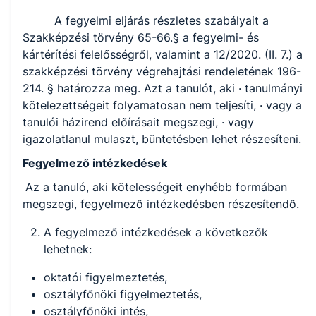
A fegyelmi eljárás részletes szabályait a
Szakképzési törvény 65-66.§ a fegyelmi- és
kártérítési felelősségről, valamint a 12/2020. (II. 7.) a
szakképzési törvény végrehajtási rendeletének 196-
214. § határozza meg. Azt a tanulót, aki · tanulmányi
kötelezettségeit folyamatosan nem teljesíti, · vagy a
tanulói házirend előírásait megszegi, · vagy
igazolatlanul mulaszt, büntetésben lehet részesíteni.
Fegyelmező intézkedések
Az a tanuló, aki kötelességeit enyhébb formában
megszegi, fegyelmező intézkedésben részesítendő.
A fegyelmező intézkedések a következők
lehetnek:
oktatói figyelmeztetés,
osztályfőnöki figyelmeztetés,
osztályfőnöki intés,