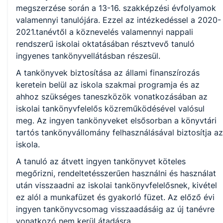
megszerzése során a 13-16. szakképzési évfolyamok
valamennyi tanulójára. Ezzel az intézkedéssel a 2020-
2021.tanévtől a köznevelés valamennyi nappali
rendszerű iskolai oktatásában résztvevő tanuló
ingyenes tankönyvellátásban részesül.
A tankönyvek biztosítása az állami finanszírozás
keretein belül az iskola szakmai programja és az
ahhoz szükséges taneszközök vonatkozásában az
iskolai tankönyvfelelős közreműködésével valósul
meg. Az ingyen tankönyveket elsősorban a könyvtári
tartós tankönyvállomány felhasználásával biztosítja az
iskola.
A tanuló az átvett ingyen tankönyvet köteles
megőrizni, rendeltetésszerűen használni és használat
után visszaadni az iskolai tankönyvfelelősnek, kivétel
ez alól a munkafüzet és gyakorló füzet. Az előző évi
ingyen tankönyvcsomag visszaadásáig az új tanévre
vonatkozó nem kerül átadásra.