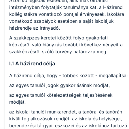
Azon kollégisták esetében, akik más oktatási
intézményben folytatják tanulmányaikat, a Házirend
kollégistákra vonatkozó pontjai érvényesek. Iskolára
vonatkozó szabályok esetében a saját iskolájuk
házirendje az irányadó.
A szakképzés keretei között folyó gyakorlati
képzésről való hiányzás további következményeit a
szakképzésről szóló törvény határozza meg.
I.1 A házirend célja
A házirend célja, hogy - többek között - megállapítsa:
az egyes tanulói jogok gyakorlásának módját,
az egyes tanulói kötelezettségek teljesítésének
módját,
az iskolai tanulói munkarendet, a tanórai és tanórán
kívüli foglalkozások rendjét, az iskola és helyiségei,
berendezési tárgyai, eszközei és az iskolához tartozó