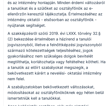
és az intézmény honlapján. Minden érdemi változásról
a tanulókat és a szülőket az osztályfőnök az e-
ellenőrzőn keresztül tájékoztatja. Értelmezéséhez az
intézmény oktatói - elsősorban az osztályfőnök -
nyújtanak segítséget.
A szakképzésről szóló 2019. évi LXXX. törvény 32.§
(2) bekezdése értelmében a házirend a tanulói
jogviszonyból, illetve a felnőttképzési jogviszonyból
származó kötelezettségek teljesítéséhez, jogok
gyakorlásához nem szükséges dolgok bevitelét
megtilthatja, korlátozhatja vagy feltételhez kötheti. Ha
a tanulók az előírt szabályokat megszegik, a
bekövetkezett kárért a nevelési- oktatási intézmény
nem felel.
A szabályzatokban bekövetkezett változásokat,
módosításokat az osztályfőnököknek egy héten belül
ismertetniük kell a tanulókkal.