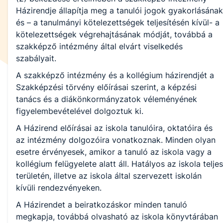
Házirendje állapítja meg a tanulói jogok gyakorlásának
és – a tanulmányi kötelezettségek teljesítésén kívül- a
kötelezettségek végrehajtásának módját, továbbá a
szakképző intézmény által elvárt viselkedés
szabályait.
A szakképző intézmény és a kollégium házirendjét a
Szakképzési törvény előírásai szerint, a képzési
tanács és a diákönkormányzatok véleményének
figyelembevételével dolgoztuk ki.
A Házirend előírásai az iskola tanulóira, oktatóira és
az intézmény dolgozóira vonatkoznak. Minden olyan
esetre érvényesek, amikor a tanuló az iskola vagy a
kollégium felügyelete alatt áll. Hatályos az iskola teljes
területén, illetve az iskola által szervezett iskolán
kívüli rendezvényeken.
A Házirendet a beiratkozáskor minden tanuló
megkapja, továbbá olvasható az iskola könyvtárában