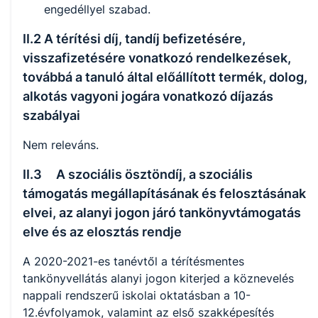
engedéllyel szabad.
II.2 A térítési díj, tandíj befizetésére,
visszafizetésére vonatkozó rendelkezések,
továbbá a tanuló által előállított termék, dolog,
alkotás vagyoni jogára vonatkozó díjazás
szabályai
Nem releváns.
II.3 A szociális ösztöndíj, a szociális
támogatás megállapításának és felosztásának
elvei, az alanyi jogon járó tankönyvtámogatás
elve és az elosztás rendje
A 2020-2021-es tanévtől a térítésmentes
tankönyvellátás alanyi jogon kiterjed a köznevelés
nappali rendszerű iskolai oktatásban a 10-
12.évfolyamok, valamint az első szakképesítés