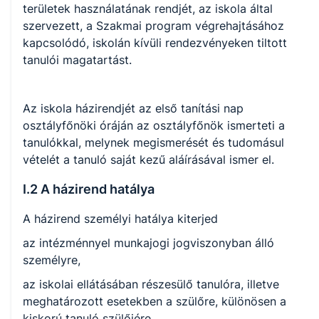
területek használatának rendjét, az iskola által
szervezett, a Szakmai program végrehajtásához
kapcsolódó, iskolán kívüli rendezvényeken tiltott
tanulói magatartást.
Az iskola házirendjét az első tanítási nap
osztályfőnöki óráján az osztályfőnök ismerteti a
tanulókkal, melynek megismerését és tudomásul
vételét a tanuló saját kezű aláírásával ismer el.
I.2 A házirend hatálya
A házirend személyi hatálya kiterjed
az intézménnyel munkajogi jogviszonyban álló
személyre,
az iskolai ellátásában részesülő tanulóra, illetve
meghatározott esetekben a szülőre, különösen a
kiskorú tanuló szülőjére.