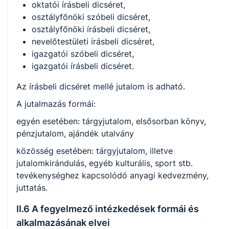
oktatói írásbeli dicséret,
osztályfőnöki szóbeli dicséret,
osztályfőnöki írásbeli dicséret,
nevelőtestületi írásbeli dicséret,
igazgatói szóbeli dicséret,
igazgatói írásbeli dicséret.
Az írásbeli dicséret mellé jutalom is adható.
A jutalmazás formái:
egyén esetében: tárgyjutalom, elsősorban könyv,
pénzjutalom, ajándék utalvány
közösség esetében: tárgyjutalom, illetve
jutalomkirándulás, egyéb kulturális, sport stb.
tevékenységhez kapcsolódó anyagi kedvezmény,
juttatás.
II.6 A fegyelmező intézkedések formái és
alkalmazásának elvei