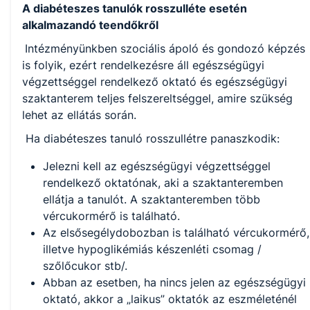
A diabéteszes tanulók rosszulléte esetén
alkalmazandó teendőkről
Intézményünkben szociális ápoló és gondozó képzés
is folyik, ezért rendelkezésre áll egészségügyi
végzettséggel rendelkező oktató és egészségügyi
szaktanterem teljes felszereltséggel, amire szükség
lehet az ellátás során.
Ha diabéteszes tanuló rosszullétre panaszkodik:
Jelezni kell az egészségügyi végzettséggel
rendelkező oktatónak, aki a szaktanteremben
ellátja a tanulót. A szaktanteremben több
vércukormérő is található.
Az elsősegélydobozban is található vércukormérő,
illetve hypoglikémiás készenléti csomag /
szőlőcukor stb/.
Abban az esetben, ha nincs jelen az egészségügyi
oktató, akkor a „laikus” oktatók az eszméleténél