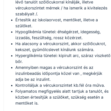
lévő tanulót szőlőcukorral kínálják, illetve
vércukorszintet mérnek / ha ismerik a kivitelezés
szabályait /.
Értesítik az iskolaorvost, mentőket, illetve a
szülőket.
Hypoglikémia tünetei: éhségérzet, idegesség,
izzadás, feszültség, rossz közérzet.
Ha alacsony a vércukorszint, akkor szőlőcukrot,
kekszet, gyümölcslevet kínálunk számára.
Hyperglikémia tünetei: kipirult arc, száraz viszkető
bőr.
Amennyiben magas a vércukorszint és az
inzulinbeadás időpontja közel van , megkérjük
adja be az inzulint.
Kontrolláljuk a vércukorszintet kb.fél óra múlva.
Folyamatos megfigyelés alatt tartjuk a tanulót, és
közben értesítjük a szülőket, szükség esetén a
mentőket is.