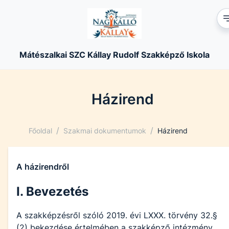
Mátészalkai SZC Kállay Rudolf Szakképző Iskola
Házirend
/
/
Főoldal
Szakmai dokumentumok
Házirend
A házirendről
I. Bevezetés
A szakképzésről szóló 2019. évi LXXX. törvény 32.§
(2) bekezdése értelmében a szakképző intézmény