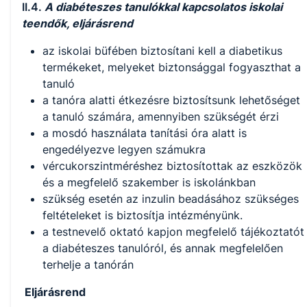
II.4.
A diabéteszes tanulókkal kapcsolatos iskolai
teendők, eljárásrend
az iskolai büfében biztosítani kell a diabetikus
termékeket, melyeket biztonsággal fogyaszthat a
tanuló
a tanóra alatti étkezésre biztosítsunk lehetőséget
a tanuló számára, amennyiben szükségét érzi
a mosdó használata tanítási óra alatt is
engedélyezve legyen számukra
vércukorszintméréshez biztosítottak az eszközök
és a megfelelő szakember is iskolánkban
szükség esetén az inzulin beadásához szükséges
feltételeket is biztosítja intézményünk.
a testnevelő oktató kapjon megfelelő tájékoztatót
a diabéteszes tanulóról, és annak megfelelően
terhelje a tanórán
Eljárásrend