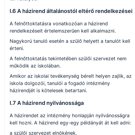
I.6 A házirend általánostól eltérő rendelkezései
A felnőttoktatásra vonatkozóan a házirend
rendelkezéseit értelemszerűen kell alkalmazni.
Nagykorú tanuló esetén a szülő helyett a tanulót kell
érteni.
A felnőttoktatás tekintetében szülői szervezet nem
működik az iskolában.
Amikor az iskolai tevékenység bérelt helyen zajlik, az
iskola dolgozói, tanulói a fogadó intézmény
házirendjét is kötelesek betartani.
I.7 A házirend nyilvánossága
A házirendet az intézmény honlapján nyilvánosságra
kell hozni. A házirend egy-egy példányát át kell adni:
a szülői szervezet elnökének,