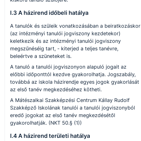
I.3 A házirend időbeli hatálya
A tanulók és szüleik vonatkozásában a beiratkozáskor
(az intézményi tanulói jogviszony kezdetekor)
keletkezik és az intézményi tanulói jogviszony
megszűnéséig tart, - kiterjed a teljes tanévre,
beleértve a szüneteket is.
A tanuló a tanulói jogviszonyon alapuló jogait az
előbbi időponttól kezdve gyakorolhatja. Jogszabály,
továbbá az iskola házirendje egyes jogok gyakorlását
az első tanév megkezdéséhez kötheti.
A Mátészalkai Szakképzési Centrum Kállay Rudolf
Szakképző Iskolának tanulói a tanulói jogviszonyból
eredő jogokat az első tanév megkezdésétől
gyakorolhatják. (NKT 50.§ (1))
I.4 A házirend területi hatálya