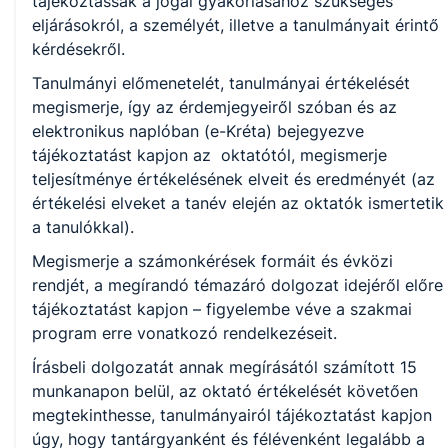
tájékoztassák a jogai gyakorlásához szükséges
eljárásokról, a személyét, illetve a tanulmányait érintő
kérdésekről.
Tanulmányi előmenetelét, tanulmányai értékelését
megismerje, így az érdemjegyeiről szóban és az
elektronikus naplóban (e-Kréta) bejegyezve
tájékoztatást kapjon az oktatótól, megismerje
teljesítménye értékelésének elveit és eredményét (az
értékelési elveket a tanév elején az oktatók ismertetik
a tanulókkal).
Megismerje a számonkérések formáit és évközi
rendjét, a megírandó témazáró dolgozat idejéről előre
tájékoztatást kapjon – figyelembe véve a szakmai
program erre vonatkozó rendelkezéseit.
Írásbeli dolgozatát annak megírásától számított 15
munkanapon belül, az oktató értékelését követően
megtekinthesse, tanulmányairól tájékoztatást kapjon
úgy, hogy tantárgyanként és félévenként legalább a