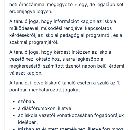
heti óraszámmal megegyező + egy, de legalább két
érdemjegye legyen.
A tanuló joga, hogy információt kapjon az iskola
működésével, működési rendjével kapcsolatos
kérdésekről, az iskolai pedagógiai programról, és a
szakmai programjáról.
A tanuló joga, hogy kérdést intézzen az iskola
vezetőihez, oktatóihoz, s arra legkésőbb a
megkereséstől számított tizenöt napon belül érdemi
választ kapjon.
A tanuló, illetve kiskorú tanuló esetén a szülő az 1.
pontban meghatározott jogokat
szóban:
a diákfórumokon, illetve
az iskola vezetői vonatkozásában fogadóórájuk
idejében,
írásban az érintett személyhez, illetve fórumhoz