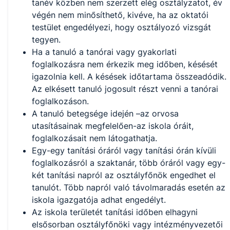
tanév közben nem szerzett elég osztályzatot, év
végén nem minősíthető, kivéve, ha az oktatói
testület engedélyezi, hogy osztályozó vizsgát
tegyen.
Ha a tanuló a tanórai vagy gyakorlati
foglalkozásra nem érkezik meg időben, késését
igazolnia kell. A késések időtartama összeadódik.
Az elkésett tanuló jogosult részt venni a tanórai
foglalkozáson.
A tanuló betegsége idején –az orvosa
utasításainak megfelelően-az iskola óráit,
foglalkozásait nem látogathatja.
Egy-egy tanítási óráról vagy tanítási órán kívüli
foglalkozásról a szaktanár, több óráról vagy egy-
két tanítási napról az osztályfőnök engedhet el
tanulót. Több napról való távolmaradás esetén az
iskola igazgatója adhat engedélyt.
Az iskola területét tanítási időben elhagyni
elsősorban osztályfőnöki vagy intézményvezetői