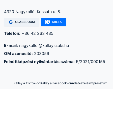
4320 Nagykálló, Kossuth u. 8.
CLASSROOM
KRÉTA
Telefon:
+36 42 263 435
E-mail:
nagykalloi@kallayszaki.hu
OM azonosító:
203059
Felnőttképzési nyilvántartás száma:
E/2021/000155
Kállay a TikTok-on
Kállay a Facebook-on
Adatkezelés
Impresszum