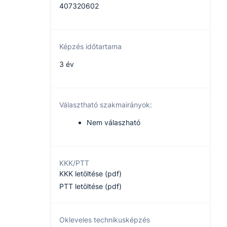
407320602
Képzés időtartama
3 év
Választható szakmairányok:
Nem válaszható
KKK/PTT
KKK letöltése (pdf)
PTT letöltése (pdf)
Okleveles technikusképzés