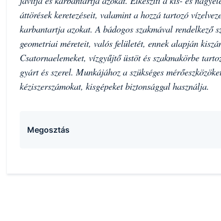
javítja és karbantartja azokat. Elkészíti a kis- és nagyel
áttörések keretezéseit, valamint a hozzá tartozó vízelvezet
karbantartja azokat. A bádogos szakmával rendelkező s
geometriai méreteit, valós felületét, ennek alapján kisz
Csatornaelemeket, vízgyűjtő üstöt és szakmakörbe tarto
gyárt és szerel. Munkájához a szükséges mérőeszközöket
kéziszerszámokat, kisgépeket biztonsággal használja.
Megosztás