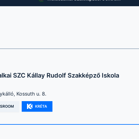
lkai SZC Kállay Rudolf Szakképző Iskola
kálló, Kossuth u. 8.
SSROOM
KRÉTA