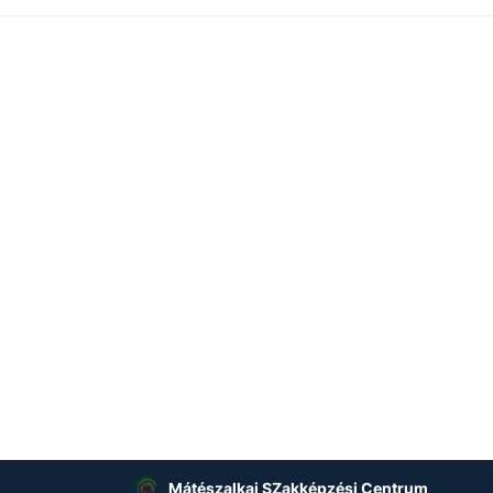
Mátészalkai SZakképzési Centrum