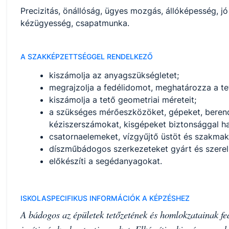
Precizitás, önállóság, ügyes mozgás, állóképesség, jó
kézügyesség, csapatmunka.
A SZAKKÉPZETTSÉGGEL RENDELKEZŐ
kiszámolja az anyagszükségletet;
megrajzolja a fedélidomot, meghatározza a tető
kiszámolja a tető geometriai méreteit;
a szükséges mérőeszközöket, gépeket, beren
kéziszerszámokat, kisgépeket biztonsággal ha
csatornaelemeket, vízgyűjtő üstöt és szakmak
díszműbádogos szerkezeteket gyárt és szerel
előkészíti a segédanyagokat.
ISKOLASPECIFIKUS INFORMÁCIÓK A KÉPZÉSHEZ
A bádogos az épületek tetőzetének és homlokzatainak fedé