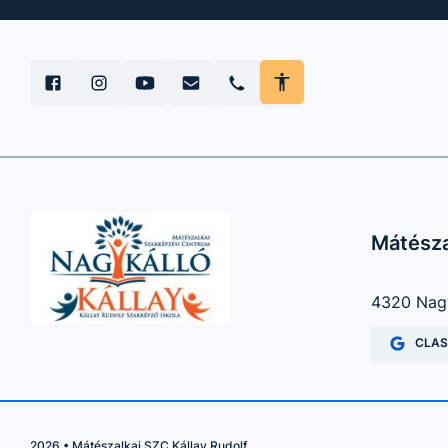
Mátésza
4320 Nagy
CLA
2026
•
Mátészalkai SZC Kállay Rudolf