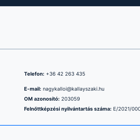
Telefon:
+36 42 263 435
E-mail:
nagykalloi@kallayszaki.hu
OM azonosító:
203059
Felnőttképzési nyilvántartás száma:
E/2021/00