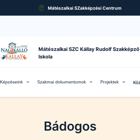
Mátészalkai SZakképzési Centrum
Mátészalkai SZC Kállay Rudolf Szakképző
Iskola
Képzéseink
Szakmai dokumentumok
Projektek
Köz
Bádogos