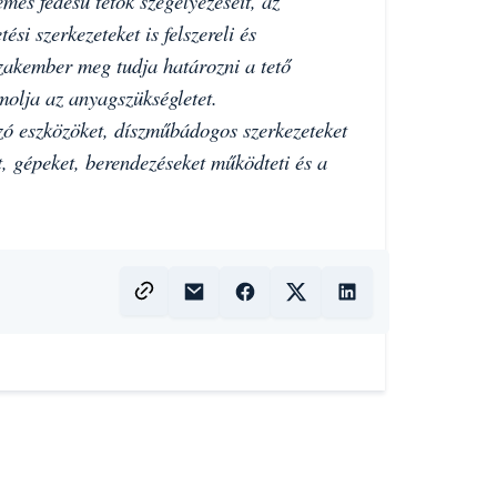
emes fedésű tetők szegélyezéseit, az
ési szerkezeteket is felszereli és
zakember meg tudja határozni a tető
ámolja az anyagszükségletet.
zó eszközöket, díszműbádogos szerkezeteket
, gépeket, berendezéseket működteti és a