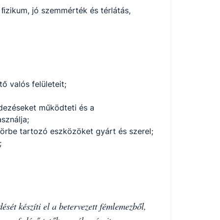
 ﬁzikum, jó szemmérték és térlátás,
 valós felületeit;
dezéseket működteti és a
sználja;
örbe tartozó eszközöket gyárt és szerel;
;
sét készíti el a betervezett fémlemezből,