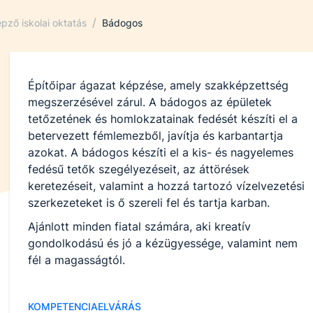
/
pző iskolai oktatás
Bádogos
Építőipar ágazat képzése, amely szakképzettség
megszerzésével zárul. A bádogos az épületek
tetőzetének és homlokzatainak fedését készíti el a
betervezett fémlemezből, javítja és karbantartja
azokat. A bádogos készíti el a kis- és nagyelemes
fedésű tetők szegélyezéseit, az áttörések
keretezéseit, valamint a hozzá tartozó vízelvezetési
szerkezeteket is ő szereli fel és tartja karban.
Ajánlott minden fiatal számára, aki kreatív
gondolkodású és jó a kézügyessége, valamint nem
fél a magasságtól.
KOMPETENCIAELVÁRÁS