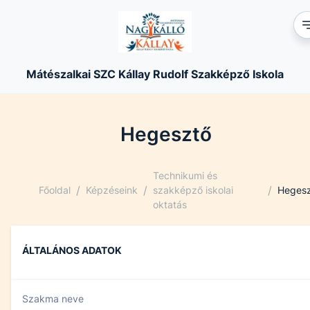
Mátészalkai SZC Kállay Rudolf Szakképző Iskola
Hegesztő
Technikumi és
/
/
/
Főoldal
Képzéseink
szakképző iskolai
Heges
oktatás
ÁLTALÁNOS ADATOK
Szakma neve