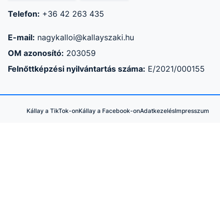
Telefon:
+36 42 263 435
E-mail:
nagykalloi@kallayszaki.hu
OM azonosító:
203059
Felnőttképzési nyilvántartás száma:
E/2021/000155
Kállay a TikTok-on
Kállay a Facebook-on
Adatkezelés
Impresszum