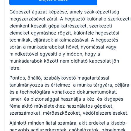
Gépészet ágazat képzése, amely szakképzettség
KKK/PTT
megszerzésével zárul. A hegesztő különálló szerkezeti
KKK letöltése (pdf)
elemként készült gépalkatrészeket, szerkezeti
PTT letöltése (pdf)
elemeket egymáshoz rögzít, különféle hegesztési
technikák, eljárások alkalmazásával. A hegesztés
során a munkadarabokat hővel, nyomással vagy
Okleveles technikusképzés
mindkettővel egyesíti oly módon, hogy a
Nem
munkadarabok között nem oldható kapcsolat jön
létre.
Pontos, önálló, szabálykövető magatartással
tanulmányozza és értelmezi a munka tárgyára, céljára
és a technológiára vonatkozó dokumentumokat.
Ismeri és biztonsággal használja a kézi és kisgépes
fémalakító műveletekhez használatos gépeket,
szerszámokat, mérőeszközöket, védőfelszereléseket.
Ajánlott minden ﬁatal számára, akit érdekel a kisebb-
nagyobb acélszerkezetek, csőhálózatok, gépelemek,