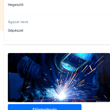
Hegesztő
Ágazat neve
Gépészet
Szakmajegyzék száma
407151008
Képzés időtartama
3 év
Választható szakmairányok:
Nem válaszható
Előjelentkezés